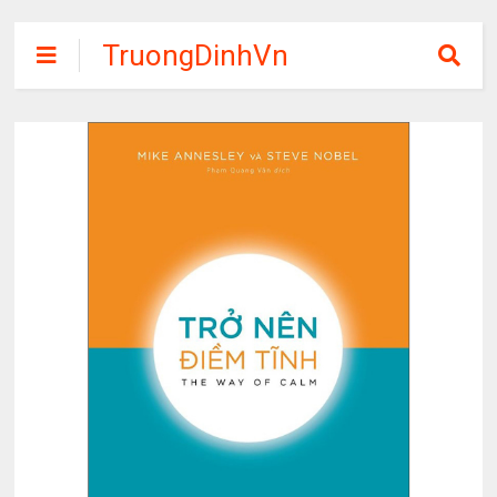
TruongDinhVn
Chia sẽ ebook,
các khóa học,
phần mềm học
tập miễn phí