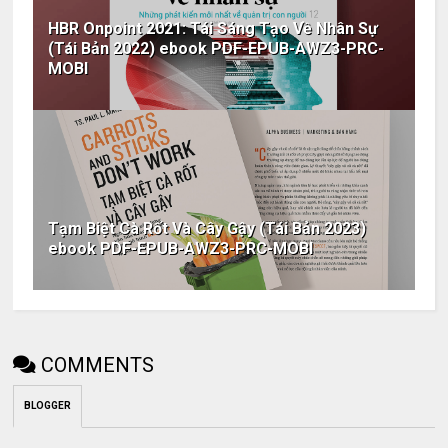
HBR Onpoint 2021: Tái Sáng Tạo Về Nhân Sự
(Tái Bản 2022) ebook PDF-EPUB-AWZ3-PRC-
MOBI
Tạm Biệt Cà Rốt Và Cây Gậy (Tái Bản 2023)
ebook PDF-EPUB-AWZ3-PRC-MOBI
COMMENTS
BLOGGER