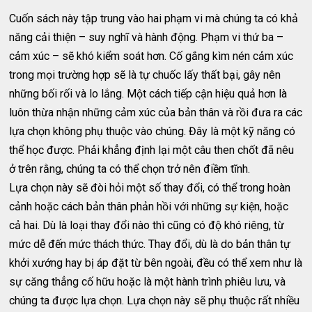
Cuốn sách này tập trung vào hai phạm vi mà chúng ta có khả
năng cải thiện – suy nghĩ và hành động. Phạm vi thứ ba –
cảm xúc – sẽ khó kiểm soát hơn. Cố gắng kìm nén cảm xúc
trong mọi trường hợp sẽ là tự chuốc lấy thất bại, gây nên
những bối rối và lo lắng. Một cách tiếp cận hiệu quả hơn là
luôn thừa nhận những cảm xúc của bản thân và rồi đưa ra các
lựa chọn không phụ thuộc vào chúng. Đây là một kỹ năng có
thể học được. Phải khẳng định lại một câu then chốt đã nêu
ở trên rằng, chúng ta có thể chọn trở nên điềm tĩnh.
Lựa chọn này sẽ đòi hỏi một số thay đổi, có thể trong hoàn
cảnh hoặc cách bản thân phản hồi với những sự kiện, hoặc
cả hai. Dù là loại thay đổi nào thì cũng có độ khó riêng, từ
mức dễ đến mức thách thức. Thay đổi, dù là do bản thân tự
khởi xướng hay bị áp đặt từ bên ngoài, đều có thể xem như là
sự căng thẳng cố hữu hoặc là một hành trình phiêu lưu, và
chúng ta được lựa chọn. Lựa chọn này sẽ phụ thuộc rất nhiều