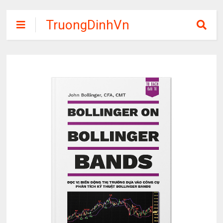
TruongDinhVn
Chia sẽ ebook,
các khóa học,
phần mềm học
tập miễn phí