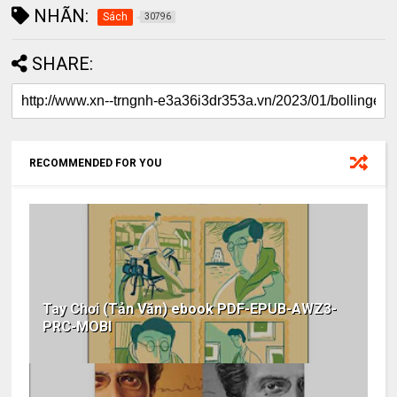
NHÃN:
Sách
30796
SHARE:
RECOMMENDED FOR YOU
Tay Chơi (Tản Văn) ebook PDF-EPUB-AWZ3-
PRC-MOBI