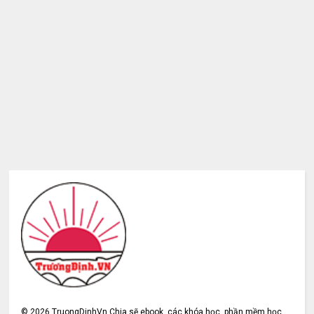
©
2026
TruongDinhVn Chia sẽ ebook, các khóa học, phần mềm học