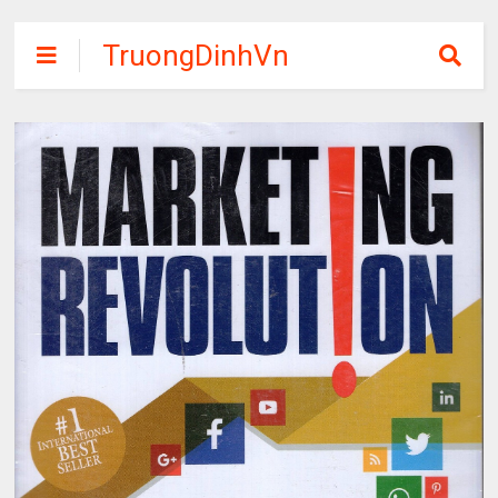
TruongDinhVn
Chia sẽ ebook,
các khóa học,
phần mềm học
tập miễn phí