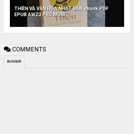
THIỀN VÀ VĂN HÓA NHẬT BẢN ebook PDF
EPUB AWZ3 PRC MOBI
COMMENTS
BLOGGER