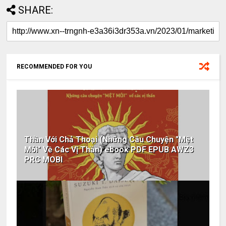
SHARE:
RECOMMENDED FOR YOU
Thần Với Chả Thoại (Những Câu Chuyện "Mệt
Mỏi" Về Các Vị Thần) ebook PDF EPUB AWZ3
PRC MOBI