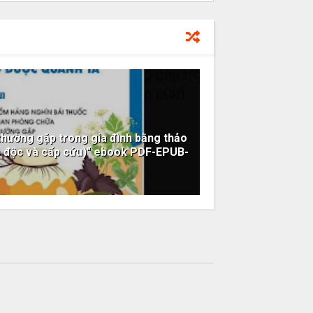
thường gặp trong gia đình bằng thảo
gộ độc và cấp cứu)" ebook PDF-EPUB-