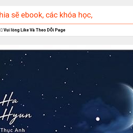
ia sẽ ebook, các khóa học,
ập miễn phí
Vui lòng Like Và Theo DÕi Page