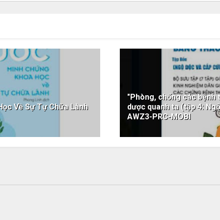
"Phòng, chống các bệnh 
Học Về Sự Tự Chữa Lành
dược quanh ta (tập 4: N
AWZ3-PRC-MOBI