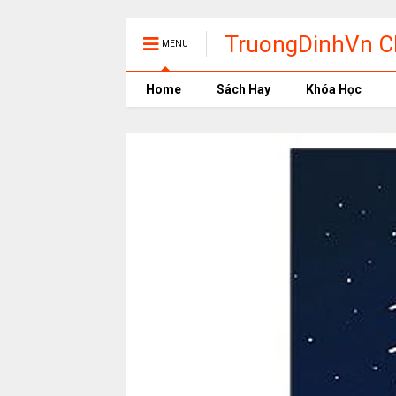
TruongDinhVn Ch
MENU
phần mềm học t
Home
Sách Hay
Khóa Học