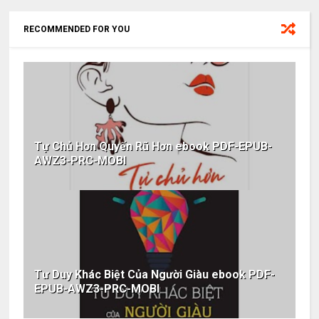
RECOMMENDED FOR YOU
Tự Chủ Hơn Quyến Rũ Hơn ebook PDF-EPUB-
AWZ3-PRC-MOBI
Tư Duy Khác Biệt Của Người Giàu ebook PDF-
EPUB-AWZ3-PRC-MOBI