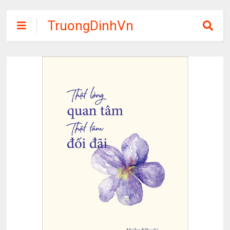
TruongDinhVn
Chia sẽ ebook,
các khóa học,
phần mềm học
tập miễn phí