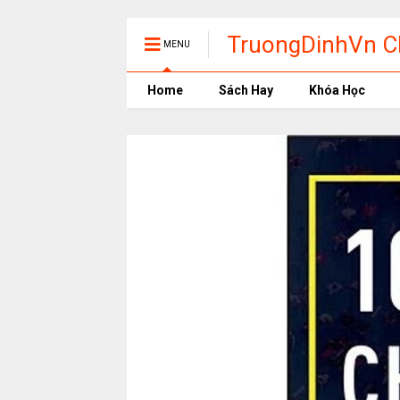
TruongDinhVn Ch
MENU
phần mềm học t
Home
Sách Hay
Khóa Học