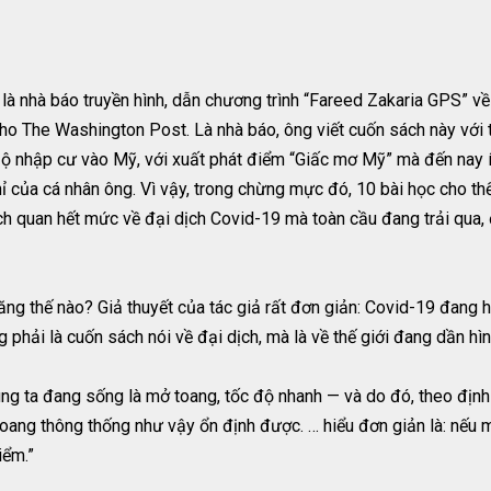
là nhà báo truyền hình, dẫn chương trình “Fareed Zakaria GPS” v
o The Washington Post. Là nhà báo, ông viết cuốn sách này với tư
ộ nhập cư vào Mỹ, với xuất phát điểm “Giấc mơ Mỹ” mà đến nay ít
của cá nhân ông. Vì vậy, trong chừng mực đó, 10 bài học cho thế
ch quan hết mức về đại dịch Covid-19 mà toàn cầu đang trải qua,
ăng thế nào? Giả thuyết của tác giả rất đơn giản: Covid-19 đang 
 phải là cuốn sách nói về đại dịch, mà là về thế giới đang dần hìn
chúng ta đang sống là mở toang, tốc độ nhanh — và do đó, theo định
oang thông thống như vậy ổn định được. … hiểu đơn giản là: nếu 
iểm.”