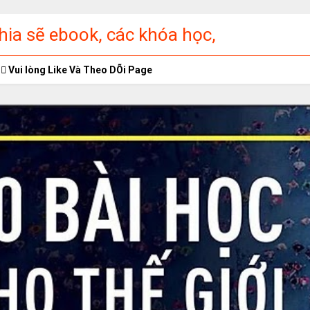
ia sẽ ebook, các khóa học,
ập miễn phí
Vui lòng Like Và Theo DÕi Page