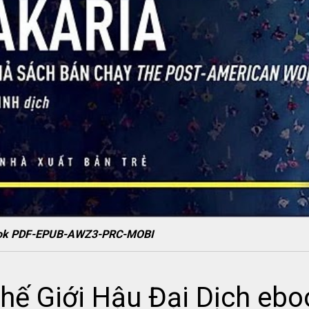
ebook PDF-EPUB-AWZ3-PRC-MOBI
hế Giới Hậu Đại Dịch eb