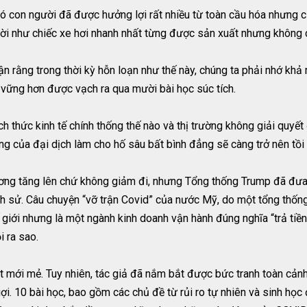
đó con người đã được hưởng lợi rất nhiều từ toàn cầu hóa nhưng c
ời như chiếc xe hơi nhanh nhất từng được sản xuất nhưng không c
uận rằng trong thời kỳ hỗn loạn như thế này, chúng ta phải nhớ khả 
 vững hơn được vạch ra qua mười bài học súc tích.
h thức kinh tế chính thống thế nào và thị trường không giải quyế
g của đại dịch làm cho hố sâu bất bình đẳng sẽ càng trở nên tồi 
ơng tăng lên chứ không giảm đi, nhưng Tổng thống Trump đã đưa 
ch sử. Câu chuyện “vỡ trận Covid” của nước Mỹ, do một tổng thống
hế giới nhưng là một ngành kinh doanh vận hành đúng nghĩa “trả ti
i ra sao.
ật mới mẻ. Tuy nhiên, tác giả đã nắm bắt được bức tranh toàn cản
i. 10 bài học, bao gồm các chủ đề từ rủi ro tự nhiên và sinh học