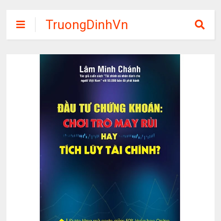
TruongDinhVn
Chia sẽ ebook,
các khóa học,
phần mềm học
tập miễn phí