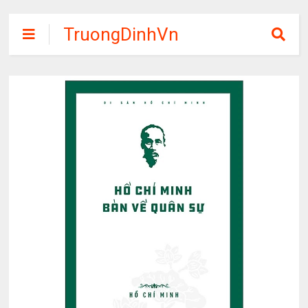
TruongDinhVn
Chia sẽ ebook,
các khóa học,
phần mềm học
tập miễn phí