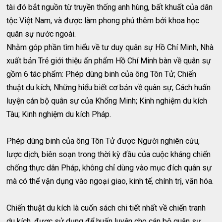
tài đó bắt nguồn từ truyền thống anh hùng, bất khuất của dân
tộc Việt Nam, và được làm phong phú thêm bởi khoa học
quân sự nước ngoài.
Nhằm góp phần tìm hiểu về tư duy quân sự Hồ Chí Minh, Nhà
xuất bản Trẻ giới thiệu ấn phẩm Hồ Chí Minh bàn về quân sự
gồm 6 tác phẩm: Phép dùng binh của ông Tôn Tử; Chiến
thuật du kích; Những hiểu biết cơ bản về quân sự; Cách huấn
luyện cán bộ quân sự của Khổng Minh; Kinh nghiệm du kích
Tàu; Kinh nghiệm du kích Pháp.
Phép dùng binh của ông Tôn Tử được Người nghiên cứu,
lược dịch, biên soạn trong thời kỳ đầu của cuộc kháng chiến
chống thực dân Pháp, không chỉ dùng vào mục đích quân sự
mà có thể vận dụng vào ngoại giao, kinh tế, chính trị, văn hóa.
Chiến thuật du kích là cuốn sách chi tiết nhất về chiến tranh
du kích, được sử dụng để huấn luyện cho cán bộ quân sự