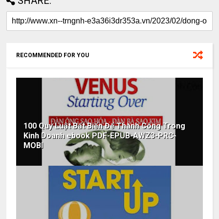
SHARE:
RECOMMENDED FOR YOU
100 Quy Luật Bất Biến Để Thành Công Trong
Kinh Doanh ebook PDF-EPUB-AWZ3-PRC-
MOBI