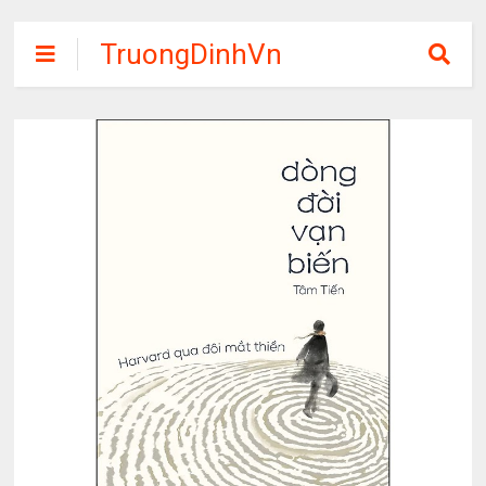
TruongDinhVn
Chia sẽ ebook,
các khóa học,
phần mềm học
tập miễn phí