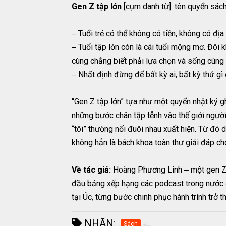
Gen Z tập lớn
[cụm danh từ]: tên quyển sách 
‒ Tuổi trẻ có thể không có tiền, không có địa
‒ Tuổi tập lớn còn là cái tuổi mộng mơ. Đôi 
cùng chẳng biết phải lựa chọn và sống cùng
‒ Nhất định đừng để bất kỳ ai, bất kỳ thứ gì 
“Gen Z tập lớn” tựa như một quyển nhật ký gh
những bước chân tập tễnh vào thế giới người 
“tôi” thường nối đuôi nhau xuất hiện. Từ đó
không hẳn là bách khoa toàn thư giải đáp ch
Về tác giả:
Hoàng Phương Linh ‒ một gen Z 
đầu bảng xếp hạng các podcast trong nước 
tại Úc, từng bước chinh phục hành trình trở 
NHÃN:
Sách