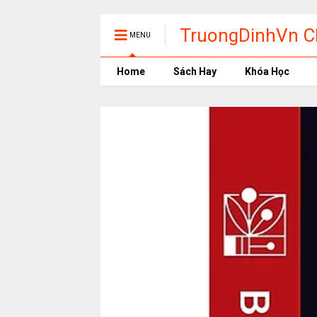
TruongDinhVn Ch
MENU
phần mềm học t
Home
Sách Hay
Khóa Học