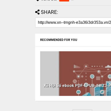
SHARE:
RECOMMENDED FOR YOU
Xã Hội Số ebook PDF-EPUB-AWZ3-