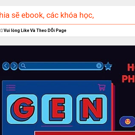
ia sẽ ebook, các khóa học,
ập miễn phí
Vui lòng Like Và Theo DÕi Page