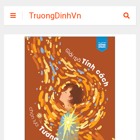
TruongDinhVn
Chia sẽ ebook,
các khóa học,
phần mềm học
tập miễn phí