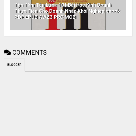
Tận Tâm Tận Lực - 101 Bài Học Kinh Doanh
Thực Tiễn Cho Doanh Nhân Khởi Nghiệp ebook
PDF EPUB AWZ3 PRC MOBI
COMMENTS
BLOGGER