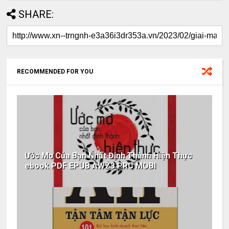
SHARE:
RECOMMENDED FOR YOU
Ước Mơ Của Bạn Nhất Định Thành Hiện Thực
ebook PDF EPUB AWZ3 PRC MOBI