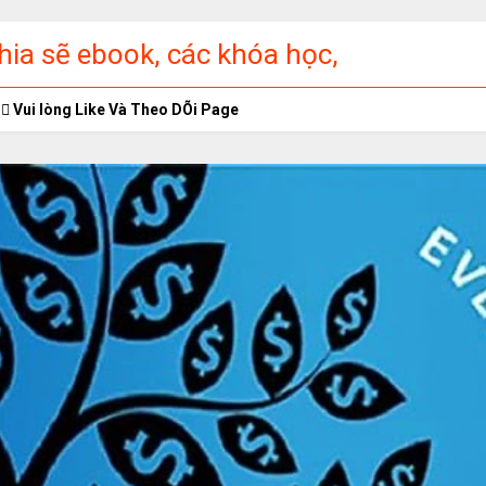
ia sẽ ebook, các khóa học,
ập miễn phí
Vui lòng Like Và Theo DÕi Page