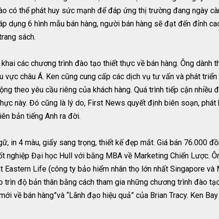
 nào có thể phát huy sức mạnh để đáp ứng thị trường đang ngày cà
 áp dụng 6 hình mẫu bán hàng, người bán hàng sẽ đạt đến đỉnh ca
trang sách.
n khai các chương trình đào tạo thiết thực về bán hàng. Ông dành 
u vực châu Á. Ken cũng cung cấp các dịch vụ tư vấn và phát triển
ộng theo yêu cầu riêng của khách hàng. Quá trình tiếp cận nhiều đ
thực này. Đó cũng là lý do, First News quyết định biên soạn, phát
ên bản tiếng Anh ra đời.
 in 4 màu, giấy sang trọng, thiết kế đẹp mắt. Giá bán 76.000 đồ
t nghiệp Đại học Hull với bằng MBA về Marketing Chiến Lược. Ôn
t Eastern Life (công ty bảo hiểm nhân thọ lớn nhất Singapore và
o trìn độ bản thân bằng cách tham gia những chương trình đào tạo 
 mới về bán hàng”và “Lãnh đạo hiệu quả” của Brian Tracy. Ken Ba