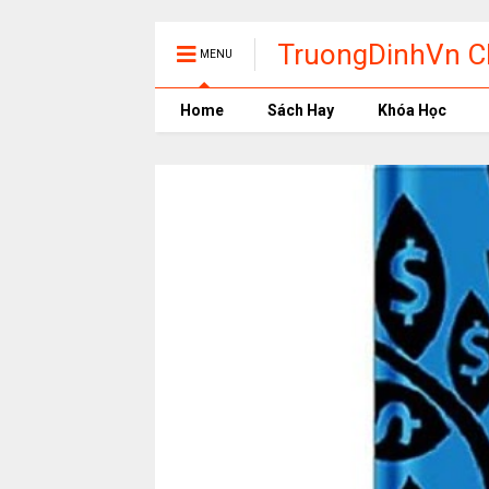
TruongDinhVn Ch
MENU
phần mềm học t
Home
Sách Hay
Khóa Học