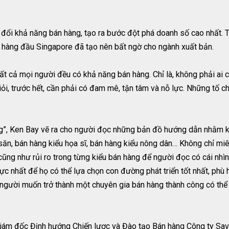
đổi khả năng bán hàng, tạo ra bước đột phá doanh số cao nhất. 
g hàng đầu Singapore đã tạo nên bất ngờ cho ngành xuất bản.
 Tất cả mọi người đều có khả năng bán hàng. Chỉ là, không phải ai 
iỏi, trước hết, cần phải có đam mê, tận tâm và nỗ lực. Những tố c
ng”, Ken Bay vẽ ra cho người đọc những bản đồ hướng dẫn nhằm k
 săn, bán hàng kiểu họa sĩ, bán hàng kiểu nông dân… Không chỉ mi
cũng như rủi ro trong từng kiểu bán hàng để người đọc có cái nh
hực nhất để họ có thể lựa chọn con đường phát triển tốt nhất, phù 
người muốn trở thành một chuyên gia bán hàng thành công có thể 
Giám đốc Định hướng Chiến lược và Đào tạo Bán hàng Công ty Savi