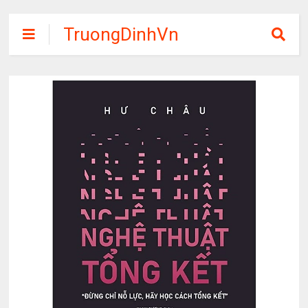
TruongDinhVn
Chia sẽ ebook,
các khóa học,
phần mềm học
tập miễn phí