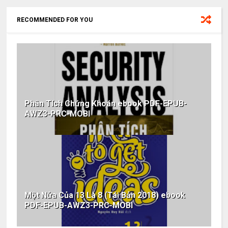
RECOMMENDED FOR YOU
Phân Tích Chứng Khoán ebook PDF-EPUB-
AWZ3-PRC-MOBI
Một Nửa Của 13 Là 8 (Tái Bản 2018) ebook
PDF-EPUB-AWZ3-PRC-MOBI