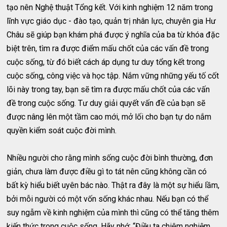
tạo nên Nghệ thuật Tổng kết. Với kinh nghiệm 12 năm trong
lĩnh vực giáo dục - đào tạo, quản trị nhân lực, chuyên gia Hư
Châu sẽ giúp bạn khám phá được ý nghĩa của ba từ khóa đặc
biệt trên, tìm ra được điểm mấu chốt của các vấn đề trong
cuộc sống, từ đó biết cách áp dụng tư duy tổng kết trong
cuộc sống, công việc và học tập. Nắm vững những yếu tố cốt
lõi này trong tay, bạn sẽ tìm ra được mấu chốt của các vấn
đề trong cuộc sống. Tư duy giải quyết vấn đề của bạn sẽ
được nâng lên một tầm cao mới, mở lối cho bạn tự do nắm
quyền kiểm soát cuộc đời mình.
Nhiều người cho rằng mình sống cuộc đời bình thường, đơn
giản, chưa làm được điều gì to tát nên cũng không cần có
bất kỳ hiểu biết uyên bác nào. Thật ra đây là một sự hiểu lầm,
bởi mỗi người có một vốn sống khác nhau. Nếu bạn có thể
suy ngẫm về kinh nghiệm của mình thì cũng có thể tăng thêm
kiến thức trong cuộc sống. Hãy nhớ: “Điều ta chiêm nghiệm