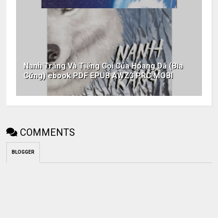
Nanh Trắng Và Tiếng Gọi Của Hoang Dã (Bìa
Cứng) ebook PDF EPUB AWZ3 PRC MOBI
COMMENTS
BLOGGER