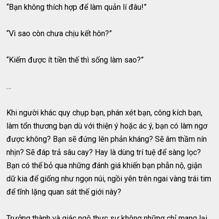
“Bạn không thích hợp để làm quản lí đâu!”
“Vì sao còn chưa chịu kết hôn?”
“Kiếm được ít tiền thế thì sống làm sao?”
…
Khi người khác quy chụp bạn, phán xét bạn, công kích bạn,
làm tổn thương bạn dù với thiện ý hoặc ác ý, bạn có làm ngơ
được không? Bạn sẽ đứng lên phản kháng? Sẽ âm thầm nín
nhịn? Sẽ đáp trả sâu cay? Hay là dùng trí tuệ để sàng lọc?
Bạn có thể bỏ qua những đánh giá khiến bạn phẫn nộ, giận
dữ kia để giống như ngọn núi, ngồi yên trên ngai vàng trái tim
để tĩnh lặng quan sát thế giới này?
Trưởng thành và giác ngộ thực sự không những chỉ mang lại