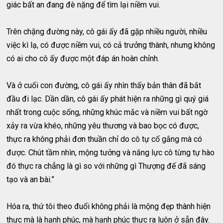
giác bất an đang đè nặng để tìm lại niềm vui.
Trên chặng đường này, cô gái ấy đã gặp nhiều người, nhiều
việc kì lạ, có được niềm vui, có cả trưởng thành, nhưng không
có ai cho cô ấy được một đáp án hoàn chỉnh.
Và ở cuối con đường, cô gái ấy nhìn thấy bản thân đã bắt
đầu đi lạc. Dần dần, cô gái ấy phát hiện ra những gì quý giá
nhất trong cuộc sống, những khúc mắc và niềm vui bất ngờ
xảy ra vừa khéo, những yêu thương và bao bọc có được,
thực ra không phải đơn thuần chỉ do cô tự cố gắng mà có
được. Chút tầm nhìn, mộng tưởng và năng lực cô từng tự hào
đó thực ra chẳng là gì so với những gì Thượng đế đã sáng
tạo và an bài.”
Hóa ra, thứ tôi theo đuổi không phải là mộng đẹp thành hiện
thực mà là hạnh phúc, mà hạnh phúc thực ra luôn ở sẵn đây.