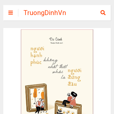
TruongDinhVn
Chia sẽ ebook,
các khóa học,
phần mềm học
tập miễn phí