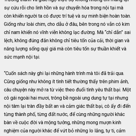
sự cứu rỗi cho linh hồn và sự chuyển hóa trong nội tại mà
còn khiến người ta có được trí tuệ và sự minh biện hoàn toàn.
Giống như loài chim, cho dẫu ở đâu, bên trong nó vẫn có kim
chỉ nam khiến nó vĩnh viễn không lạc đường. Mà “chỉ dẫn” sai
lệch, không đúng đắn không chỉ tiêu tốn của cải, thời gian và
năng lượng sống quý giá mà còn tiêu tốn sự thuần khiết và
sức mạnh nội tại.
“Cuốn sách này ghi lại những hành trình mà tôi đã trải qua.
Cũng giống như không ít tình tiết thường thấy trên phim ảnh,
câu chuyện này mở ra từ việc theo đuổi tình yêu thất bại. Một
cô gái ngoài hai mươi, trông bề ngoài ung dung tự tại nhưng
nội tâm lại tràn đầy bất an và cảm giác thất bại, cô ấy đi đến
từng thành phố, từng đất nước, để cùng những người khác
bàn về cuộc đời và mộng tưởng, những mong mượn kinh
nghiệm của người khác để vứt bỏ những lo lắng, tự ti, cảm