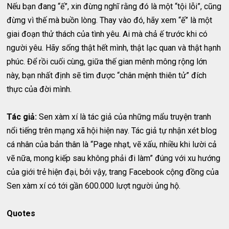
Nếu bạn đang “ế”, xin đừng nghĩ rằng đó là một “tội lỗi”, cũng
đừng vì thế mà buồn lòng. Thay vào đó, hãy xem “ế” là một
giai đoạn thử thách của tình yêu. Ai mà chả ế trước khi có
người yêu. Hãy sống thật hết mình, thật lạc quan và thật hạnh
phúc. Để rồi cuối cùng, giữa thế gian mênh mông rộng lớn
này, bạn nhất định sẽ tìm được “chân mệnh thiên tử” đích
thực của đời mình.
Tác giả:
Sen xàm xí là tác giả của những mẩu truyện tranh
nổi tiếng trên mạng xã hội hiện nay. Tác giả tự nhận xét blog
cá nhân của bản thân là “Page nhạt, vẽ xấu, nhiều khi lười cả
vẽ nữa, mong kiếp sau không phải đi làm” đúng với xu hướng
của giới trẻ hiện đại, bởi vậy, trang Facebook cộng đồng của
Sen xàm xí có tới gần 600.000 lượt người ủng hộ.
Quotes