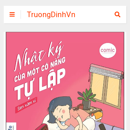
TruongDinhVn
Chia sẽ ebook,
các khóa học,
phần mềm học
tập miễn phí