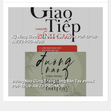
Kỹ Năng Giao Tiếp Đỉnh Cao ebook PDF-EPUB-
AWZ3-PRC-MOBI
Đường Nào Cũng Trong Lòng Bàn Tay ebook
PDF-EPUB-AWZ3-PRC-MOBI