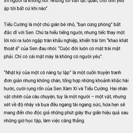
thì người ta không nói. Nhưng tôi vẫn lạc quan, chờ tình yêu
ập tới bất cứ khi nào”.
Tiểu Cường là một chú gián bé nhỏ, “bạn cùng phòng” bất
đắc dĩ với Sen. Chú ta hiểu tiếng người, nhưng tiếc thay một
lời nói ra luôn ngập tràn khẩu nghiệp, khiến trái tim “khao khát
thoát ế” của Sen đau nhói: “Cuộc đời luôn có mặt trái mặt
phải. Chỉ có cái mặt mày là không có người yêu”.
“Nhật ký của một cô nàng tự lập” là một cuốn truyện tranh
đơn giản nhưng không chán, tổng hợp những khoảnh khắc hài
hước, cười rụng rốn của Sen Xàm Xí và Tiểu Cường. Hai nhân
vật chính của câu chuyện, tuy là một người – một vật, nhưng
xét về độ nhây và bựa đều ngang tài ngang sức, hứa hẹn sẽ
mang đến cho độc giả những phút giây thư giãn hiệu quả sau
những giờ học tập, làm việc căng thẳng.