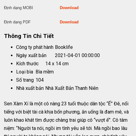
Định dạng MOBI
Download
Định dạng PDF
Download
Thông Tin Chi Tiết
Công ty phát hành
Booklife
Ngày xuất bản
2021-04-01 00:00:00
Kích thước
14 x 14 cm
Loại bìa
Bìa mềm
Số trang
104
Nhà xuất bản
Nhà Xuất Bản Thanh Niên
Sen Xàm Xí là một cô nàng 23 tuổi thuộc dân tộc “Ế” Đê, nổi
tiếng với biệt tài cà khịa bốn phương, ăn uống là đam mê, và
luôn khao khát tìm được chàng trai giúp cô “vượt ế”. Cô tâm
niệm: “Người ta nói, ngồi im tình yêu sẽ tới. Mà ngồi bao lâu