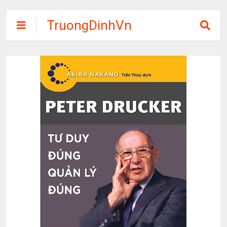
TruongDinhVn
Chia sẽ ebook,
các khóa học,
phần mềm học
tập miễn phí