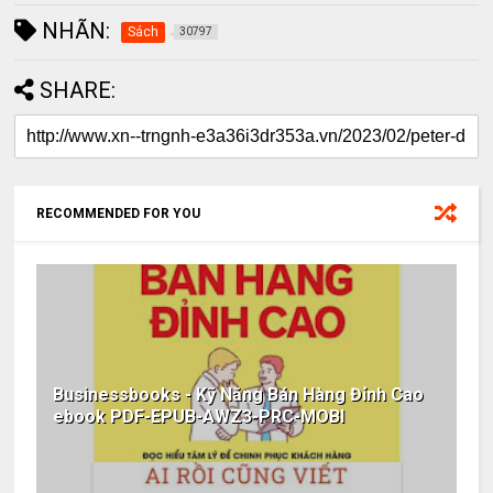
NHÃN:
Sách
30797
SHARE:
RECOMMENDED FOR YOU
Businessbooks - Kỹ Năng Bán Hàng Đỉnh Cao
ebook PDF-EPUB-AWZ3-PRC-MOBI