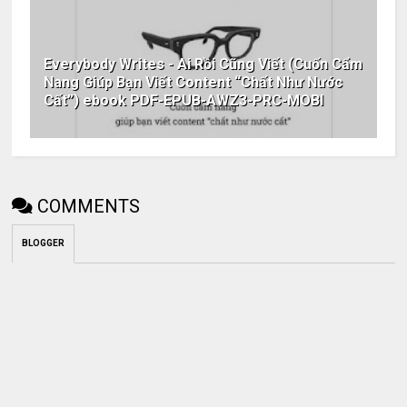
Everybody Writes - Ai Rồi Cũng Viết (Cuốn Cẩm
Nang Giúp Bạn Viết Content “Chất Như Nước
Cất”) ebook PDF-EPUB-AWZ3-PRC-MOBI
COMMENTS
BLOGGER