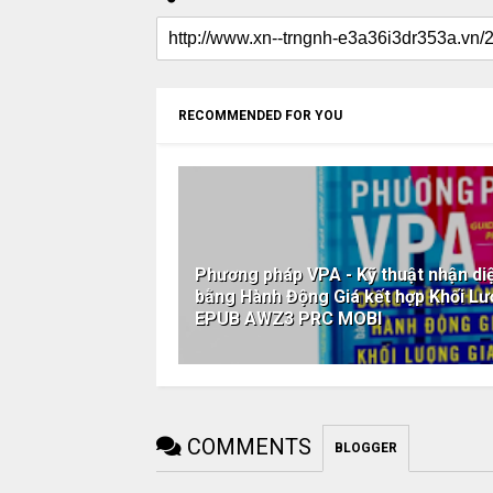
RECOMMENDED FOR YOU
Phương pháp VPA - Kỹ thuật nhận d
bằng Hành Động Giá kết hợp Khối L
EPUB AWZ3 PRC MOBI
COMMENTS
BLOGGER