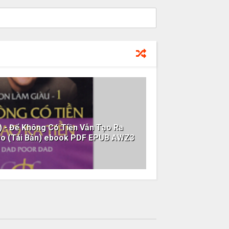
) - Để Không Có Tiền Vẫn Tạo Ra
hèo (Tái Bản) ebook PDF EPUB AWZ3