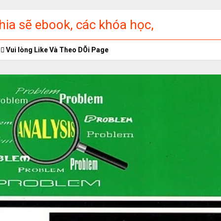
ia sẽ ebook, các khóa học,
ập miễn phí
Vui lòng Like Và Theo DÕi Page