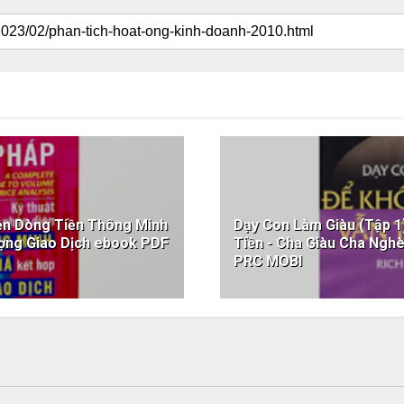
iện Dòng Tiền Thông Minh
Dạy Con Làm Giàu (Tập 1
ượng Giao Dịch ebook PDF
Tiền - Cha Giàu Cha Ng
PRC MOBI