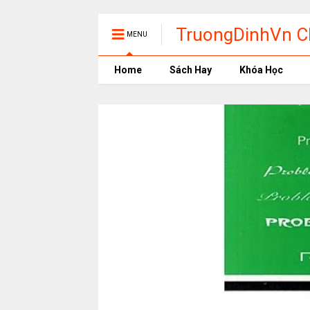
TruongDinhVn Ch
MENU
phần mềm học t
Home
Sách Hay
Khóa Học