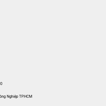
00
Công Nghiệp TP.HCM