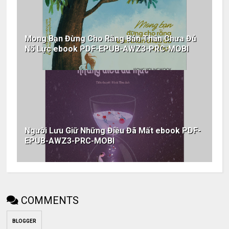
Mong Bạn Đừng Cho Rằng Bản Thân Chưa Đủ
Nổ Lực ebook PDF-EPUB-AWZ3-PRC-MOBI
Người Lưu Giữ Những Điều Đã Mất ebook PDF-
EPUB-AWZ3-PRC-MOBI
COMMENTS
BLOGGER