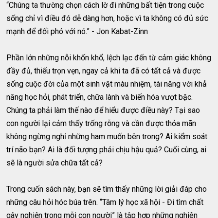
“Chúng ta thường chọn cách lờ đi những bất tiện trong cuộc
sống chỉ vì điều đó dễ dàng hơn, hoặc vì ta không có đủ sức
mạnh để đối phó với nó.” - Jon Kabat-Zinn
Phần lớn những nỗi khốn khổ, lệch lạc đến từ cảm giác không
đầy đủ, thiếu trọn vẹn, ngay cả khi ta đã có tất cả và được
sống cuộc đời của một sinh vật màu nhiệm, tài năng với khả
năng học hỏi, phát triển, chữa lành và biến hóa vượt bậc.
Chúng ta phải làm thế nào để hiểu được điều này? Tại sao
con người lại cảm thấy trống rỗng và cần được thỏa mãn
không ngừng nghỉ những ham muốn bên trong? Ai kiểm soát
trí não bạn? Ai là đối tượng phải chịu hậu quả? Cuối cùng, ai
sẽ là người sửa chữa tất cả?
Trong cuốn sách này, bạn sẽ tìm thấy những lời giải đáp cho
những câu hỏi hóc búa trên. “Tâm lý học xã hội - Đi tìm chất
gây nghiện trong mỗi con người” là tập hợp những nghiên