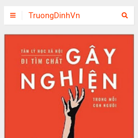
TruongDinhVn
Chia sẽ ebook,
các khóa học,
phần mềm học
tập miễn phí