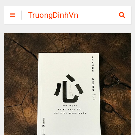
TruongDinhVn
Chia sẽ ebook,
các khóa học,
phần mềm học
tập miễn phí