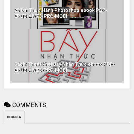
25 Bài Thực Hành Photoshop ebook PDF-
EPUB-AWZ3-PRC-MOBI
Sách: Thoát Khỏi Bẫy Nhận Thức ebook PDF-
EPUB-AWZ3-PRC-MOBI
COMMENTS
BLOGGER