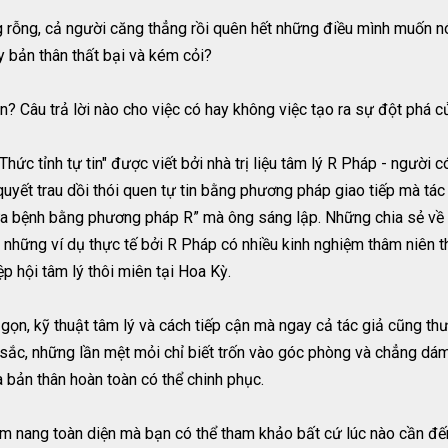
ng rỗng, cả người căng thẳng rồi quên hết những điều mình muốn
 bản thân thất bại và kém cỏi?
tin? Câu trả lời nào cho việc có hay không việc tạo ra sự đột phá 
Thức tỉnh tự tin" được viết bởi nhà trị liệu tâm lý R Pháp - người
quyết trau dồi thói quen tự tin bằng phương pháp giao tiếp mà tá
a bệnh bằng phương pháp R” mà ông sáng lập. Những chia sẻ về c
à những ví dụ thực tế bởi R Pháp có nhiều kinh nghiệm thâm niên t
ệp hội tâm lý thôi miên tại Hoa Kỳ.
gọn, kỹ thuật tâm lý và cách tiếp cận mà ngay cả tác giả cũng t
u sắc, những lần mệt mỏi chỉ biết trốn vào góc phòng và chẳng dá
 bản thân hoàn toàn có thể chinh phục.
 cẩm nang toàn diện mà bạn có thể tham khảo bất cứ lúc nào cần đến