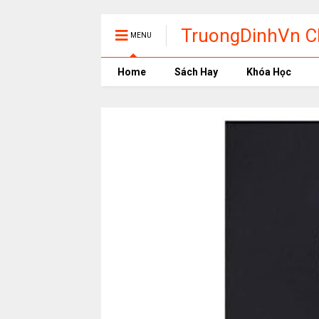
TruongDinhVn Ch
MENU
phần mềm học t
Home
Sách Hay
Khóa Học