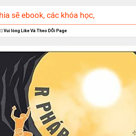
ia sẽ ebook, các khóa học,
ập miễn phí
Vui lòng Like Và Theo DÕi Page