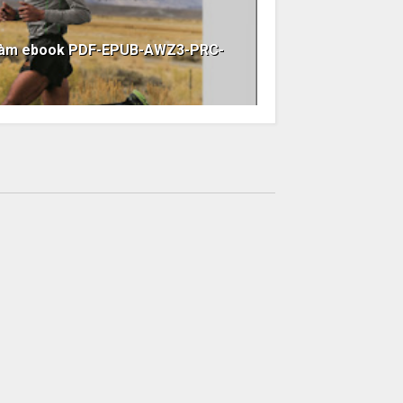
Phàm ebook PDF-EPUB-AWZ3-PRC-