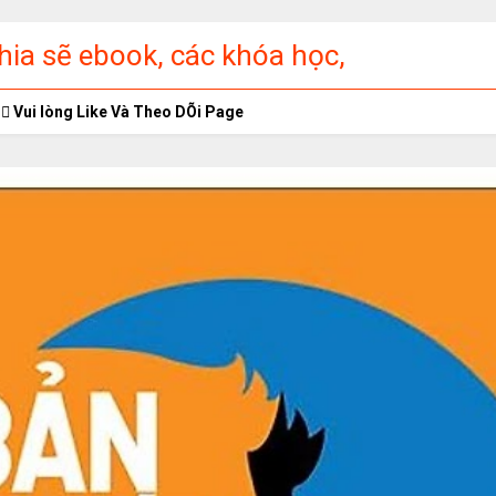
ia sẽ ebook, các khóa học,
ập miễn phí
Vui lòng Like Và Theo DÕi Page