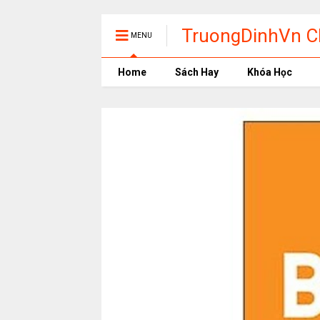
TruongDinhVn Ch
MENU
phần mềm học t
Home
Sách Hay
Khóa Học