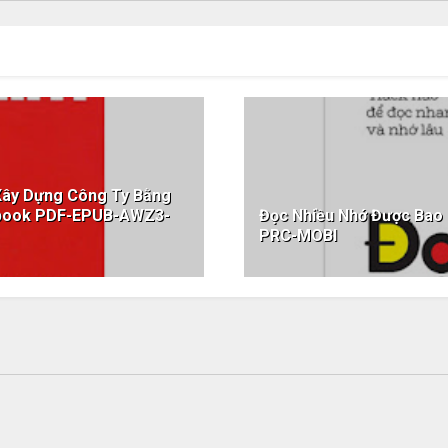
 Xây Dựng Công Ty Bằng
 ebook PDF-EPUB-AWZ3-
Đọc Nhiều Nhớ Được Ba
PRC-MOBI