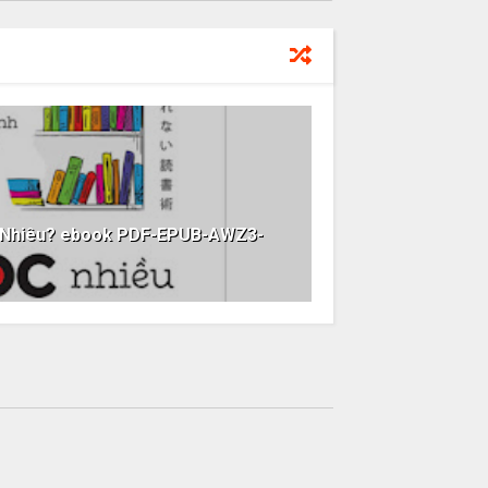
o Nhiêu? ebook PDF-EPUB-AWZ3-