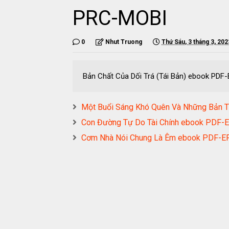
PRC-MOBI
0
Nhut Truong
Thứ Sáu, 3 tháng 3, 202
Bản Chất Của Dối Trá (Tái Bản) ebook P
Một Buổi Sáng Khó Quên Và Những Bản
Con Đường Tự Do Tài Chính ebook PD
Cơm Nhà Nói Chung Là Êm ebook PDF