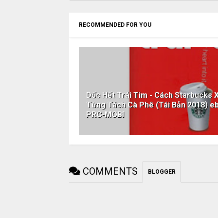
RECOMMENDED FOR YOU
Dốc Hết Trái Tim - Cách Starbucks
Từng Tách Cà Phê (Tái Bản 2018)
PRC-MOBI
COMMENTS
BLOGGER