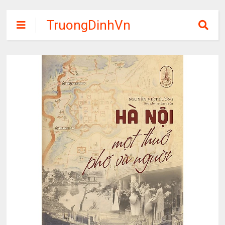
TruongDinhVn
Chia sẽ ebook,
các khóa học,
phần mềm học
tập miễn phí