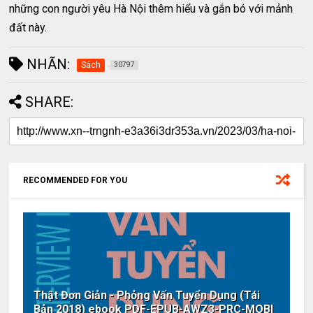
những con người yêu Hà Nội thêm hiểu và gắn bó với mảnh
đất này.
NHÃN:
Sách
30797
SHARE:
RECOMMENDED FOR YOU
Thật Đơn Giản - Phỏng Vấn Tuyển Dụng (Tái
Bản 2018) ebook PDF-EPUB-AWZ3-PRC-MOBI