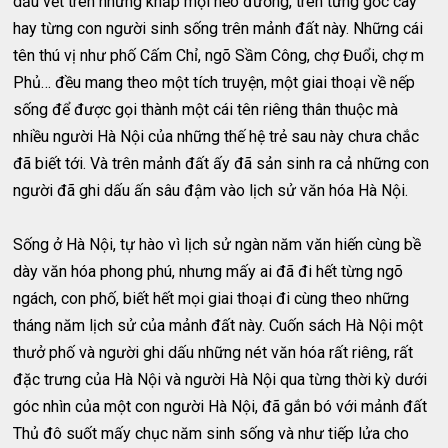
dấu vết trên những khắp mọi nẻo đường, trên từng gốc cây
hay từng con người sinh sống trên mảnh đất này. Những cái
tên thú vị như phố Cấm Chỉ, ngõ Sầm Công, chợ Đuổi, chợ m
Phủ… đều mang theo một tích truyện, một giai thoại về nếp
sống để được gọi thành một cái tên riêng thân thuộc mà
nhiều người Hà Nội của những thế hệ trẻ sau này chưa chắc
đã biết tới. Và trên mảnh đất ấy đã sản sinh ra cả những con
người đã ghi dấu ấn sâu đậm vào lịch sử văn hóa Hà Nội.
Sống ở Hà Nội, tự hào vì lịch sử ngàn năm văn hiến cùng bề
dày văn hóa phong phú, nhưng mấy ai đã đi hết từng ngõ
ngách, con phố, biết hết mọi giai thoại đi cùng theo những
tháng năm lịch sử của mảnh đất này. Cuốn sách Hà Nội một
thưở phố và người ghi dấu những nét văn hóa rất riêng, rất
đặc trưng của Hà Nội và người Hà Nội qua từng thời kỳ dưới
góc nhìn của một con người Hà Nội, đã gắn bó với mảnh đất
Thủ đô suốt mấy chục năm sinh sống và như tiếp lửa cho