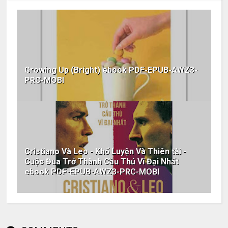
Growing Up (Bright) ebook PDF-EPUB-AWZ3-
PRC-MOBI
Cristiano Và Leo - Khổ Luyện Và Thiên tài -
Cuộc Đua Trở Thành Cầu Thủ Vĩ Đại Nhất
ebook PDF-EPUB-AWZ3-PRC-MOBI