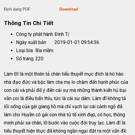
Định dạng PDF
Download
Thông Tin Chi Tiết
Công ty phát hành
Đinh Tị
Ngày xuất bản
2019-01-01 09:54:36
Loại bìa
Bìa mềm
Số trang
220
Làm Đĩ là một thiên tả chân tiểu thuyết mục đích là hô hào
nhà đạo đức và bậc làm cha mẹ lo chăm đến hạnh phúc của
con cái và phải để ý đến cái sự mà những thành kiến hủ bại
vẫn coi là điều bẩn thỉu, tức là cái sự dâm. Làm đĩ không tả
lối sống của gái giang hồ mà chỉ vạch lại cái cảnh ngộ đã
làm cho Huyền cô gái con nhà tử tế xinh đẹp, có học, thông
minh phải sa chân, lỡ bước vào cuộc đời truỵ lạc. Làm đĩ là
tiểu thuyết hiện thực đã không ngần ngại đặt ra một vấn đề: