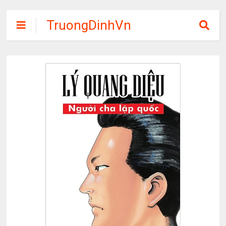
TruongDinhVn
Chia sẽ ebook,
các khóa học,
phần mềm học
tập miễn phí