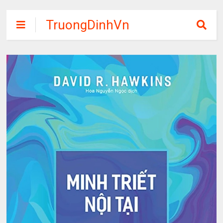
TruongDinhVn
Chia sẽ ebook,
các khóa học,
phần mềm học
tập miễn phí