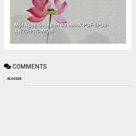
Một Ngày Kia … Đến Bờ ebook PDF-EPUB-
AWZ3-PRC-MOBI
COMMENTS
BLOGGER