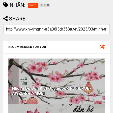
NHÃN:
Sách
30800
SHARE:
RECOMMENDED FOR YOU
Nhớ Ai Đó Đến Kiệt Quệ ebook PDF-EPUB-
AWZ3-PRC-MOBI