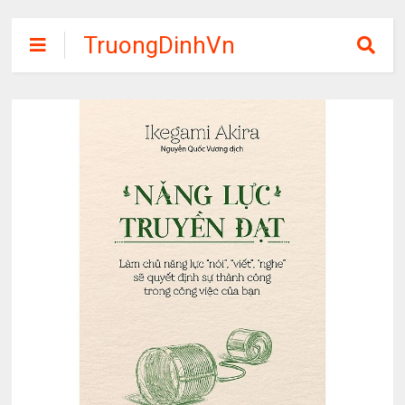
TruongDinhVn
Chia sẽ ebook,
các khóa học,
phần mềm học
tập miễn phí