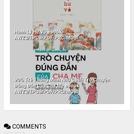
Hành Lý Hư Vô ebook
AWZ3/EPUB/PDF/PRC/MOBI
90% Trẻ Thông Minh Nhờ Cách Trò Chuyện
Đúng Đắn Của Cha Mẹ ebook
AWZ3/EPUB/PDF/PRC/MOBI
COMMENTS