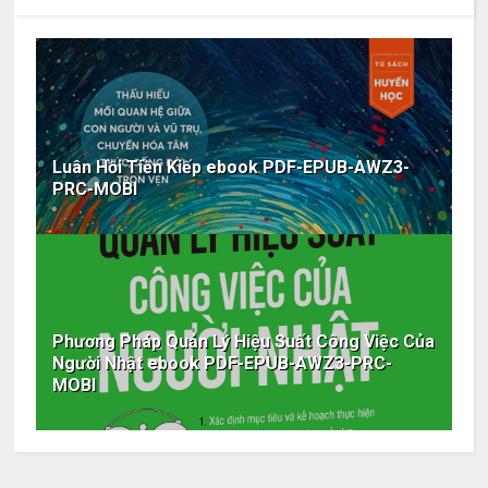
Luân Hồi Tiền Kiếp ebook PDF-EPUB-AWZ3-
PRC-MOBI
Phương Pháp Quản Lý Hiệu Suất Công Việc Của
Người Nhật ebook PDF-EPUB-AWZ3-PRC-
MOBI