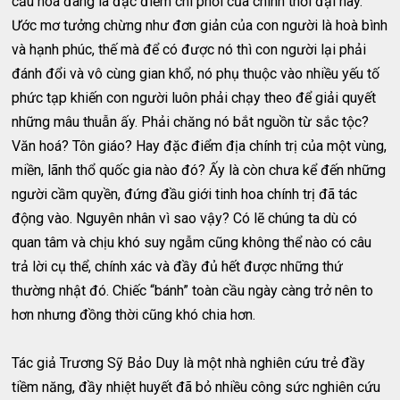
cầu hoá đang là đặc điểm chi phối của chính thời đại này.
Ước mơ tưởng chừng như đơn giản của con người là hoà bình
và hạnh phúc, thế mà để có được nó thì con người lại phải
đánh đổi và vô cùng gian khổ, nó phụ thuộc vào nhiều yếu tố
phức tạp khiến con người luôn phải chạy theo để giải quyết
những mâu thuẫn ấy. Phải chăng nó bắt nguồn từ sắc tộc?
Văn hoá? Tôn giáo? Hay đặc điểm địa chính trị của một vùng,
miền, lãnh thổ quốc gia nào đó? Ấy là còn chưa kể đến những
người cầm quyền, đứng đầu giới tinh hoa chính trị đã tác
động vào. Nguyên nhân vì sao vậy? Có lẽ chúng ta dù có
quan tâm và chịu khó suy ngẫm cũng không thể nào có câu
trả lời cụ thể, chính xác và đầy đủ hết được những thứ
thường nhật đó. Chiếc “bánh” toàn cầu ngày càng trở nên to
hơn nhưng đồng thời cũng khó chia hơn.
Tác giả Trương Sỹ Bảo Duy là một nhà nghiên cứu trẻ đầy
tiềm năng, đầy nhiệt huyết đã bỏ nhiều công sức nghiên cứu