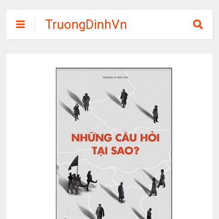
TruongDinhVn
Chia sẽ ebook,
các khóa học,
phần mềm học
tập miễn phí