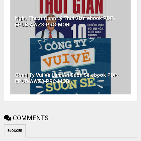
Nghệ Thuật Quản Lý Thời Gian ebook PDF-
EPUB-AWZ3-PRC-MOBI
Công Ty Vui Vẻ Làm Ăn Suôn Sẻ ebook PDF-
EPUB-AWZ3-PRC-MOBI
COMMENTS
BLOGGER