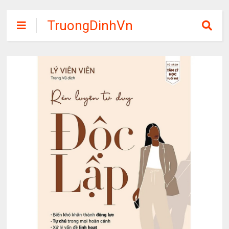
TruongDinhVn
Chia sẽ ebook,
các khóa học,
phần mềm học
tập miễn phí