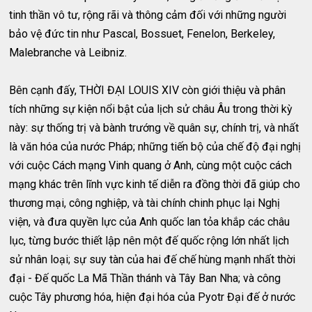
tinh thần vô tư, rộng rãi và thông cảm đối với những người
bảo vệ đức tin như Pascal, Bossuet, Fenelon, Berkeley,
Malebranche và Leibniz.
Bên cạnh đấy, THỜI ĐẠI LOUIS XIV còn giới thiệu và phân
tích những sự kiện nổi bật của lịch sử châu Âu trong thời kỳ
này: sự thống trị và bành trướng về quân sự, chính trị, và nhất
là văn hóa của nước Pháp; những tiến bộ của chế độ đại nghị
với cuộc Cách mạng Vinh quang ở Anh, cùng một cuộc cách
mạng khác trên lĩnh vực kinh tế diễn ra đồng thời đã giúp cho
thương mại, công nghiệp, và tài chính chinh phục lại Nghị
viện, và đưa quyền lực của Anh quốc lan tỏa khắp các châu
lục, từng bước thiết lập nên một đế quốc rộng lớn nhất lịch
sử nhân loại; sự suy tàn của hai đế chế hùng mạnh nhất thời
đại - Đế quốc La Mã Thần thánh và Tây Ban Nha; và công
cuộc Tây phương hóa, hiện đại hóa của Pyotr Đại đế ở nước