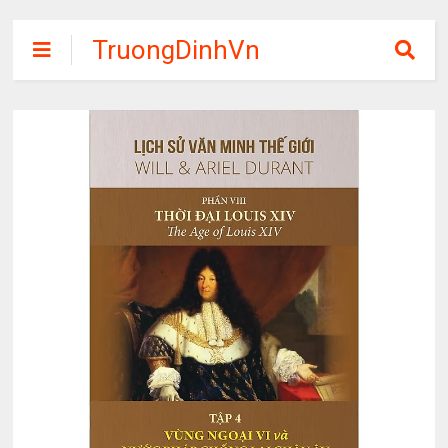
TruongDinhVn
Chia sẽ ebook,
các khóa học,
phần mềm học
tập miễn phí