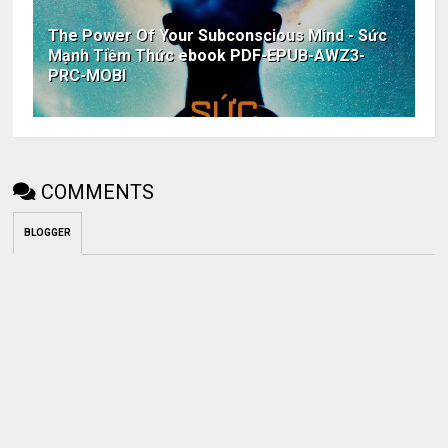
The Power Of Your Subconscious Mind - Sức
Mạnh Tiềm Thức ebook PDF-EPUB-AWZ3-
PRC-MOBI
COMMENTS
BLOGGER