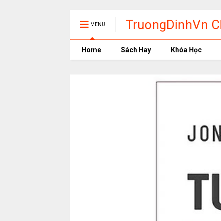
TruongDinhVn Ch
MENU
phần mềm học t
Home
Sách Hay
Khóa Học