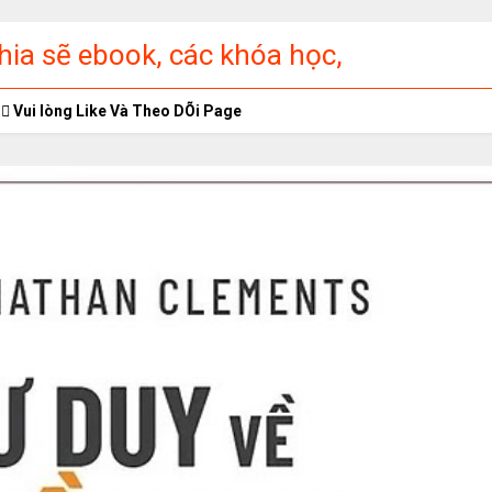
ia sẽ ebook, các khóa học,
ập miễn phí
Vui lòng Like Và Theo DÕi Page