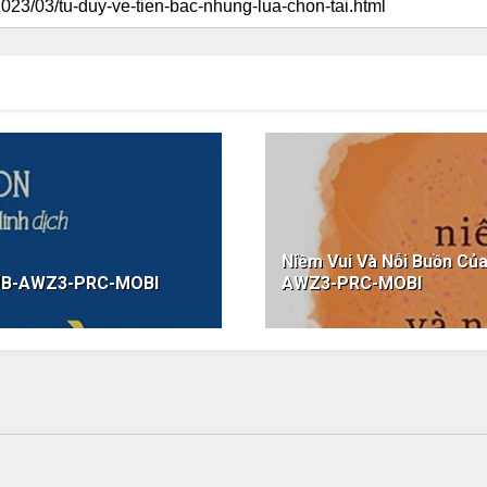
Niềm Vui Và Nỗi Buồn Củ
PUB-AWZ3-PRC-MOBI
AWZ3-PRC-MOBI