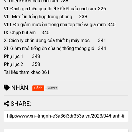
V. Thiết kế kết cấu cách âm
288
VI. Đánh giá hiệu quả thiết kế kết cấu cách âm
326
VII. Mức ồn tổng hợp trong phòng
338
VIII. Độ giảm mức ồn trong nhà tập thể và gia đình
340
IX. Chụp hút âm
340
X. Cách ly chấn động của thiết bị máy móc
341
XI. Giảm nhỏ tiếng ồn của hệ thống thông gió
344
Phụ lục 1
348
Phụ lục 2
358
Tài liêu tham khảo
361
NHÃN:
Sách
30799
SHARE: