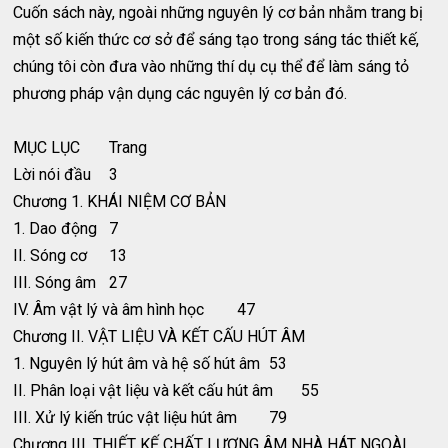
Cuốn sách này, ngoài những nguyên lý cơ bản nhằm trang bị
một số kiến thức cơ sở để sáng tạo trong sáng tác thiết kế,
chúng tôi còn đưa vào những thí dụ cụ thể để làm sáng tỏ
phương pháp vận dụng các nguyên lý cơ bản đó.
MỤC LỤC
Trang
Lời nói đầu
3
Chương 1. KHÁI NIỆM CƠ BẢN
1. Dao động
7
II. Sóng cơ
13
III. Sóng âm
27
IV. Âm vật lý và âm hình học
47
Chương II. VẬT LIỆU VÀ KẾT CẤU HÚT ÂM
1. Nguyên lý hút âm và hệ số hút âm
53
II. Phân loại vật liệu và kết cấu hút âm
55
III. Xử lý kiến trúc vật liệu hút âm
79
Chương III. THIẾT KẾ CHẤT LƯỢNG ÂM NHÀ HÁT NGOÀI