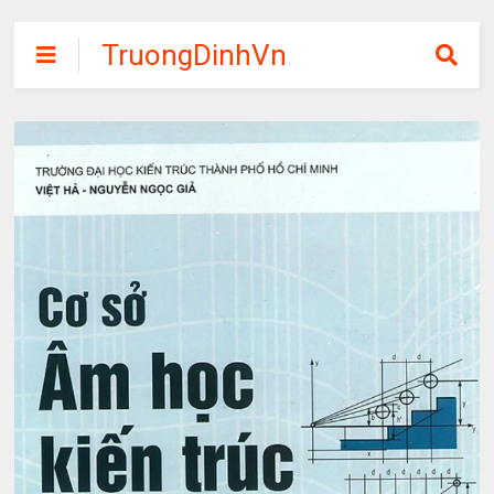
TruongDinhVn
Chia sẽ ebook,
các khóa học,
phần mềm học
tập miễn phí