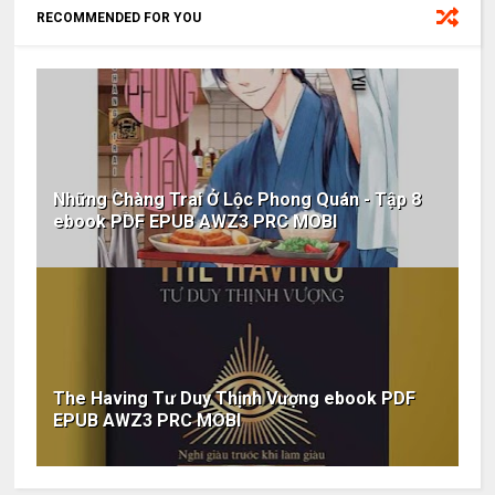
RECOMMENDED FOR YOU
Những Chàng Trai Ở Lộc Phong Quán - Tập 8
ebook PDF EPUB AWZ3 PRC MOBI
The Having Tư Duy Thịnh Vượng ebook PDF
EPUB AWZ3 PRC MOBI