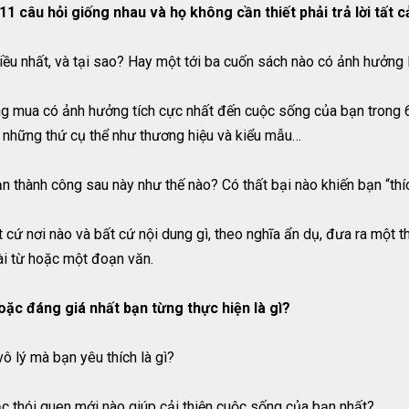
 câu hỏi giống nhau và họ không cần thiết phải trả lời tất c
u nhất, và tại sao? Hay một tới ba cuốn sách nào có ảnh hưởng l
ừng mua có ảnh hưởng tích cực nhất đến cuộc sống của bạn trong 
ch những thứ cụ thể như thương hiệu và kiểu mẫu…
 bạn thành công sau này như thế nào? Có thất bại nào khiến bạn “th
 cứ nơi nào và bất cứ nội dung gì, theo nghĩa ẩn dụ, đưa ra một t
vài từ hoặc một đoạn văn.
ặc đáng giá nhất bạn từng thực hiện là gì?
ô lý mà bạn yêu thích là gì?
ặc thói quen mới nào giúp cải thiện cuộc sống của bạn nhất? …