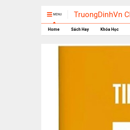
TruongDinhVn Ch
MENU
phần mềm học t
Home
Sách Hay
Khóa Học