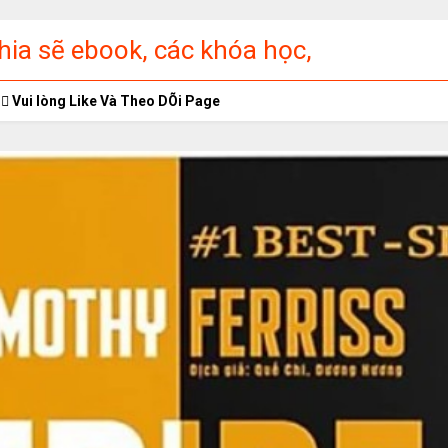
ia sẽ ebook, các khóa học,
ập miễn phí
Vui lòng Like Và Theo DÕi Page