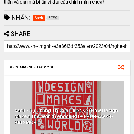
thân và giải mã bí ẩn vĩ đại của chính mình chưa?
NHÃN:
Sách
30797
SHARE:
RECOMMENDED FOR YOU
sách - Sự Thống Trị Của Thiết Kế (How Design
Makes The World) ebook PDF-EPUB-AWZ3-
PRC-MOBI