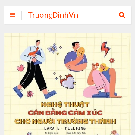
TruongDinhVn
Chia sẽ ebook,
các khóa học,
phần mềm học
tập miễn phí