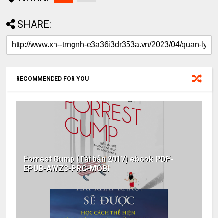
SHARE:
RECOMMENDED FOR YOU
Forrest Gump (Tái bản 2017) ebook PDF-
EPUB-AWZ3-PRC-MOBI