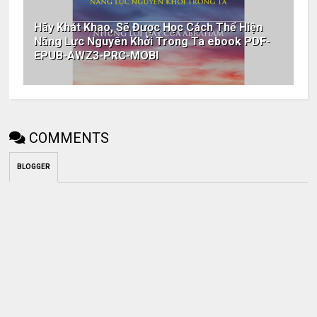
Hãy Khát Khao, Sẽ Được Học Cách Thể Hiện
Năng Lực Nguyên Khởi Trong Ta ebook PDF-
EPUB-AWZ3-PRC-MOBI
COMMENTS
BLOGGER