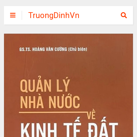
TruongDinhVn
Chia sẽ ebook,
các khóa học,
phần mềm học
tập miễn phí