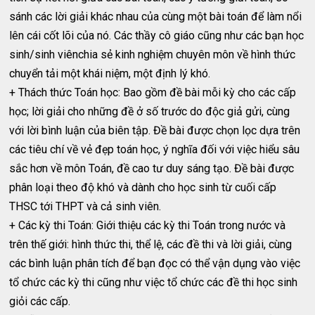
sánh các lời giải khác nhau của cùng một bài toán để làm nổi
lên cái cốt lõi của nó. Các thầy cô giáo cũng như các bạn học
sinh/sinh viênchia sẻ kinh nghiệm chuyên môn về hình thức
chuyển tải một khái niệm, một định lý khó.
+ Thách thức Toán học: Bao gồm đề bài mỗi kỳ cho các cấp
học; lời giải cho những đề ở số trước do độc giả gửi, cùng
với lời bình luận của biên tập. Đề bài được chọn lọc dựa trên
các tiêu chí về vẻ đẹp toán học, ý nghĩa đối với việc hiểu sâu
sắc hơn về môn Toán, đề cao tư duy sáng tạo. Đề bài được
phân loại theo độ khó và dành cho học sinh từ cuối cấp
THSC tới THPT và cả sinh viên.
+ Các kỳ thi Toán: Giới thiệu các kỳ thi Toán trong nước và
trên thế giới: hình thức thi, thể lệ, các đề thi và lời giải, cùng
các bình luận phân tích để bạn đọc có thể vận dụng vào việc
tổ chức các kỳ thi cũng như việc tổ chức các đề thi học sinh
giỏi các cấp.