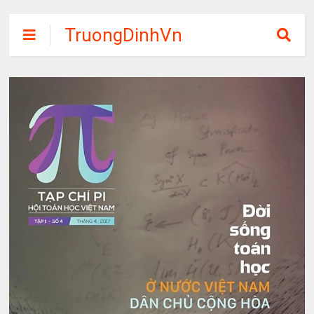
TruongDinhVn
Chia sẽ ebook,
các khóa học,
phần mềm học
tập miễn phí