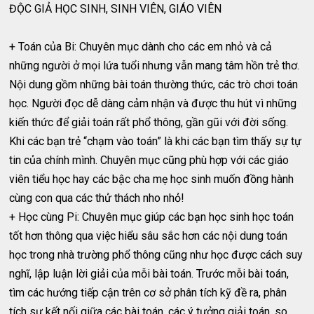
ĐỘC GIẢ HỌC SINH, SINH VIÊN, GIÁO VIÊN
+ Toán của Bi: Chuyên mục dành cho các em nhỏ và cả
những người ở mọi lứa tuổi nhưng vẫn mang tâm hồn trẻ thơ.
Nội dung gồm những bài toán thường thức, các trò chơi toán
học. Người đọc dễ dàng cảm nhận và được thu hút vì những
kiến thức để giải toán rất phổ thông, gần gũi với đời sống.
Khi các bạn trẻ “chạm vào toán” là khi các bạn tìm thấy sự tự
tin của chính mình. Chuyên mục cũng phù hợp với các giáo
viên tiểu học hay các bậc cha mẹ học sinh muốn đồng hành
cùng con qua các thử thách nho nhỏ!
+ Học cùng Pi: Chuyên mục giúp các bạn học sinh học toán
tốt hơn thông qua việc hiểu sâu sắc hơn các nội dung toán
học trong nhà trường phổ thông cũng như học được cách suy
nghĩ, lập luận lời giải của mỗi bài toán. Trước mỗi bài toán,
tìm các hướng tiếp cận trên cơ sở phân tích kỹ đề ra, phân
tích sự kết nối giữa các bài toán, các ý tưởng giải toán, so