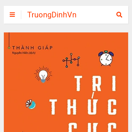
TruongDinhVn
Chia sẽ ebook,
các khóa học,
phần mềm học
tập miễn phí