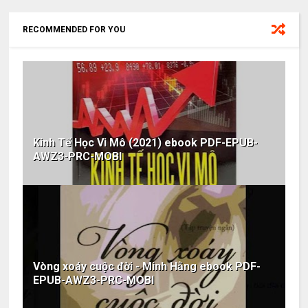
RECOMMENDED FOR YOU
Kinh Tế Học Vi Mô (2021) ebook PDF-EPUB-
AWZ3-PRC-MOBI
Vòng xoáy cuộc đời - Minh Hằng ebook PDF-
EPUB-AWZ3-PRC-MOBI