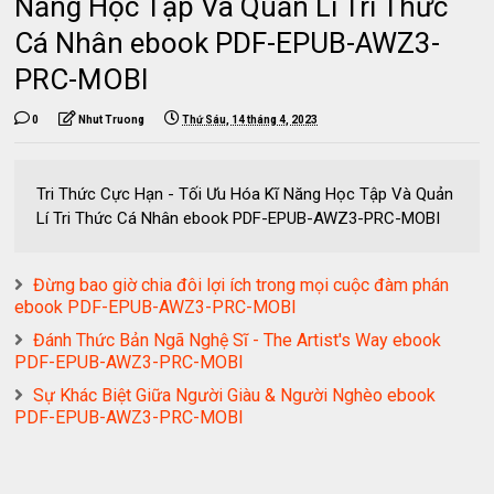
Năng Học Tập Và Quản Lí Tri Thức
Cá Nhân ebook PDF-EPUB-AWZ3-
PRC-MOBI
0
Nhut Truong
Thứ Sáu, 14 tháng 4, 2023
Tri Thức Cực Hạn - Tối Ưu Hóa Kĩ Năng Học Tập Và Quản
Lí Tri Thức Cá Nhân ebook PDF-EPUB-AWZ3-PRC-MOBI
Đừng bao giờ chia đôi lợi ích trong mọi cuộc đàm phán
ebook PDF-EPUB-AWZ3-PRC-MOBI
Đánh Thức Bản Ngã Nghệ Sĩ - The Artist's Way ebook
PDF-EPUB-AWZ3-PRC-MOBI
Sự Khác Biệt Giữa Người Giàu & Người Nghèo ebook
PDF-EPUB-AWZ3-PRC-MOBI