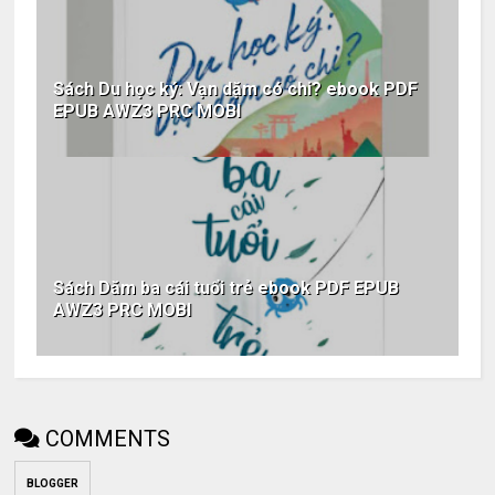
Sách Du học ký: Vạn dặm có chi? ebook PDF
EPUB AWZ3 PRC MOBI
Sách Dăm ba cái tuổi trẻ ebook PDF EPUB
AWZ3 PRC MOBI
COMMENTS
BLOGGER