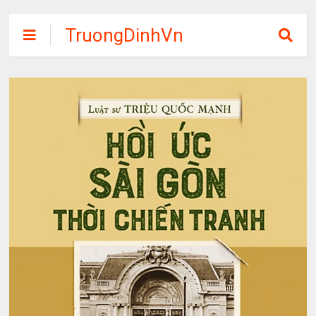
TruongDinhVn
Chia sẽ ebook,
các khóa học,
phần mềm học
tập miễn phí