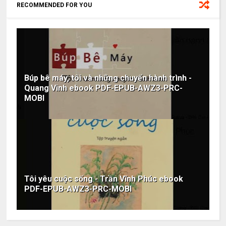
RECOMMENDED FOR YOU
Búp bê máy, tôi và những chuyến hành trình -
Quang Vinh ebook PDF-EPUB-AWZ3-PRC-
MOBI
Tôi yêu cuộc sống - Trần Vĩnh Phúc ebook
PDF-EPUB-AWZ3-PRC-MOBI