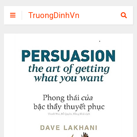
TruongDinhVn
Chia sẽ ebook,
các khóa học,
phần mềm học
tập miễn phí