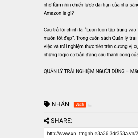
nhờ tầm nhìn chiến lược dài hạn của nhà sáng
Amazon là gì?
Câu trả lời chính là: “Luôn luôn tập trung và
muốn tốt đẹp”. Trong cuốn sách Quản lý tra
việc và trải nghiệm thực tiễn trên cương v
những logic cơ bản đằng sau thành công của 
QUẢN LÝ TRẢI NGHIỆM NGƯỜI DÙNG – Mấu c
NHÃN:
Sách
SHARE: