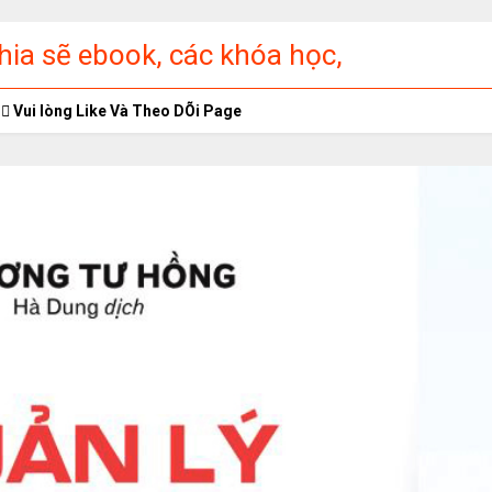
ia sẽ ebook, các khóa học,
ập miễn phí
Vui lòng Like Và Theo DÕi Page