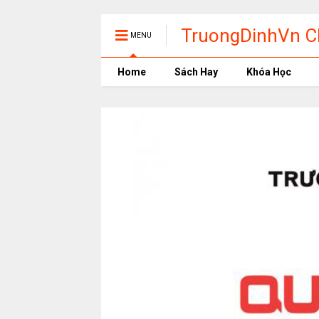
TruongDinhVn Ch
MENU
phần mềm học t
Home
Sách Hay
Khóa Học