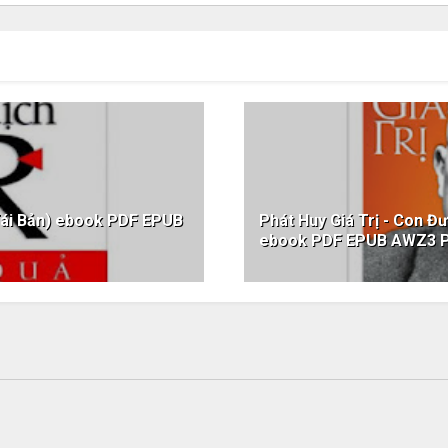
Tái Bản) ebook PDF EPUB
Phát Huy Giá Trị - Con 
ebook PDF EPUB AWZ3 