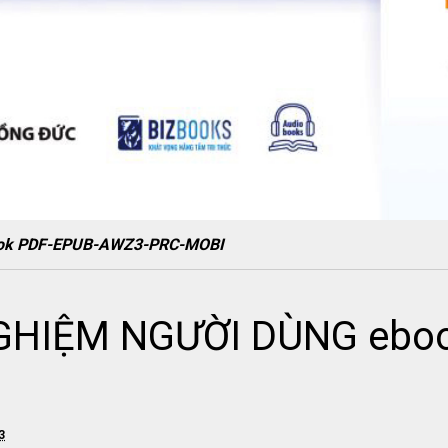
ok PDF-EPUB-AWZ3-PRC-MOBI
GHIỆM NGƯỜI DÙNG eboo
3