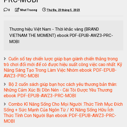
0
Nhut Truong
Thứ Ba, 23 tháng 5, 2023
Thương hiệu Việt Nam - Thời khắc vàng (BRAND
VIETNAM THE MOMENT) ebook PDF-EPUB-AWZ3-PRC-
MOBI
Cuốn sổ tay chiến lược giúp bạn giành chiến thắng trong
trò chơi đổi mới để có được hiệu suất công việc cao nhất: Kỹ
Năng Sáng Tạo Trong Làm Việc Nhóm ebook PDF-EPUB-
AWZ3-PRC-MOBI
Bộ 2 cuốn sách giúp bạn học cách yêu thương bản thân:
Những Cảm Xúc Bị Dồn Nén - Cái Tôi Được Yêu Thương
ebook PDF-EPUB-AWZ3-PRC-MOBI
Combo Kĩ Năng Sống Cho Mọi Người :Thức Tỉnh Mục Đích
Sống + Sức Mạnh Của Ngôn Từ / Kĩ Năng Sống Hữu Ích
Thức Tỉnh Con Người Bạn ebook PDF-EPUB-AWZ3-PRC-
MOBI