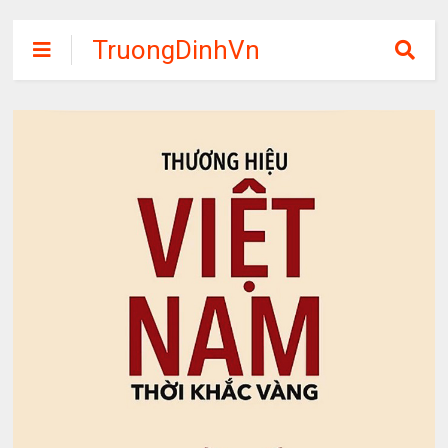
TruongDinhVn
Chia sẽ ebook,
các khóa học,
phần mềm học
tập miễn phí