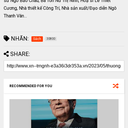
sư Ngô Bảo Châu, Bà Tôn Nữ Thị Ninh, Hoạ sĩ Lê Thiết
Cương, Nhà thiết kế Công Trí, Nhà sản xuất/Đạo diễn Ngô
Thanh Vân…
NHÃN:
Sách
30800
SHARE:
RECOMMENDED FOR YOU