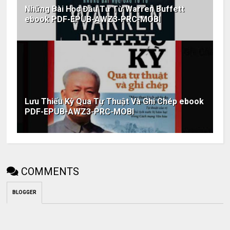
Những Bài Học Đầu Tư Từ Warren Buffett
ebook PDF-EPUB-AWZ3-PRC-MOBI
Lưu Thiếu Kỳ Qua Tự Thuật Và Ghi Chép ebook
PDF-EPUB-AWZ3-PRC-MOBI
COMMENTS
BLOGGER