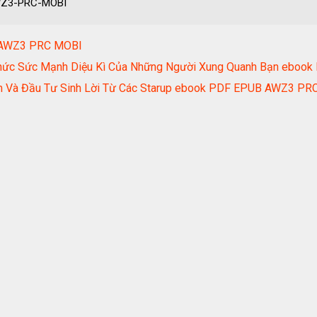
AWZ3-PRC-MOBI
B AWZ3 PRC MOBI
Thức Sức Mạnh Diệu Kì Của Những Người Xung Quanh Bạn ebo
ếm Và Đầu Tư Sinh Lời Từ Các Starup ebook PDF EPUB AWZ3 PR