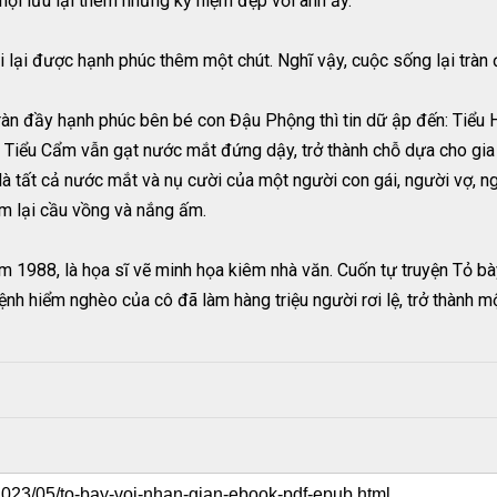
 hội lưu lại thêm những kỷ niệm đẹp với anh ấy.
 lại được hạnh phúc thêm một chút. Nghĩ vậy, cuộc sống lại tràn 
àn đầy hạnh phúc bên bé con Đậu Phộng thì tin dữ ập đến: Tiểu 
g Tiểu Cẩm vẫn gạt nước mắt đứng dậy, trở thành chỗ dựa cho gia
à tất cả nước mắt và nụ cười của một người con gái, người vợ, n
ìm lại cầu vồng và nắng ấm.
m 1988, là họa sĩ vẽ minh họa kiêm nhà văn. Cuốn tự truyện Tỏ b
nh hiểm nghèo của cô đã làm hàng triệu người rơi lệ, trở thành mộ