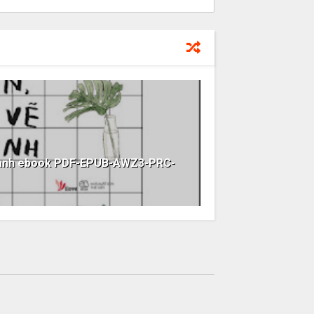
Tranh ebook PDF-EPUB-AWZ3-PRC-