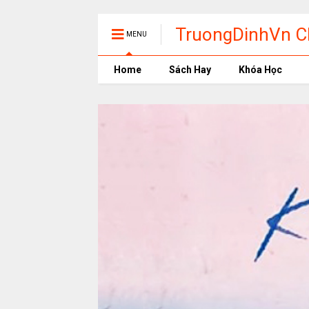
TruongDinhVn Ch
MENU
phần mềm học t
Home
Sách Hay
Khóa Học