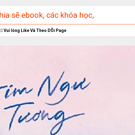
ia sẽ ebook, các khóa học,
ập miễn phí
Vui lòng Like Và Theo DÕi Page