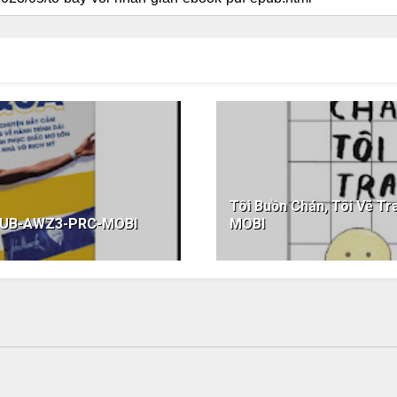
Tôi Buồn Chán, Tôi Vẽ 
EPUB-AWZ3-PRC-MOBI
MOBI