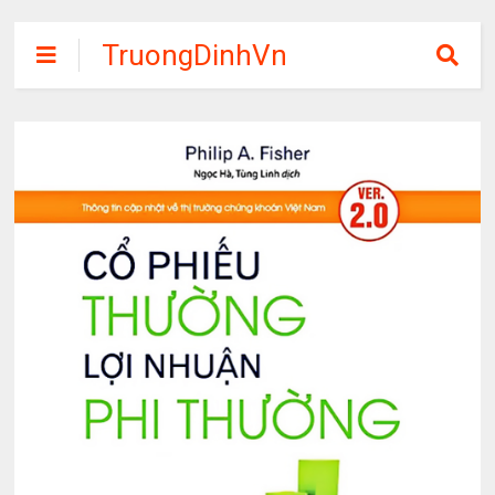
TruongDinhVn
Chia sẽ ebook,
các khóa học,
phần mềm học
tập miễn phí