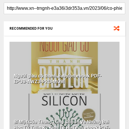
RECOMMENDED FOR YOU
Người giàu có thành Babylon ebook PDF-
EPUB-AWZ3-PRC-MOBI
Bí Mật Của Thung Lũng Silicon Và Những Bài
Học Từ Thần Kỳ Kinh Tế Hi-Tech ebook PDF-