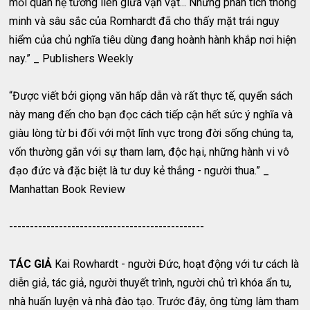
mối quan hệ tương liên giữa vạn vật... Những phân tích thông
minh và sâu sắc của Romhardt đã cho thấy mặt trái nguy
hiểm của chủ nghĩa tiêu dùng đang hoành hành khắp nơi hiện
nay.” _ Publishers Weekly
“Được viết bởi giọng văn hấp dẫn và rất thực tế, quyển sách
này mang đến cho bạn đọc cách tiếp cận hết sức ý nghĩa và
giàu lòng từ bi đối với một lĩnh vực trong đời sống chúng ta,
vốn thường gắn với sự tham lam, độc hại, những hành vi vô
đạo đức và đặc biệt là tư duy kẻ thắng - người thua.” _
Manhattan Book Review
-----------------------------------------------
TÁC GIẢ
Kai Rowhardt - người Đức, hoạt động với tư cách là
diễn giả, tác giả, người thuyết trình, người chủ trì khóa ẩn tu,
nhà huấn luyện và nhà đào tạo. Trước đây, ông từng làm tham