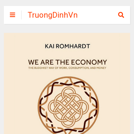
TruongDinhVn
Chia sẽ ebook,
các khóa học,
phần mềm học
tập miễn phí