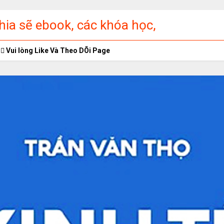
ia sẽ ebook, các khóa học,
ập miễn phí
Vui lòng Like Và Theo DÕi Page