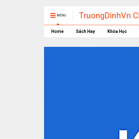
TruongDinhVn Ch
MENU
phần mềm học t
Home
Sách Hay
Khóa Học