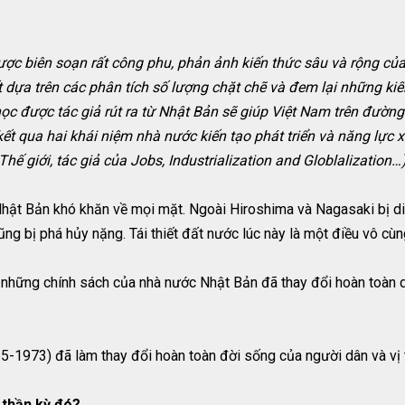
ợc biên soạn rất công phu, phản ảnh kiến thức sâu và rộng của 
t dựa trên các phân tích số lượng chặt chẽ và đem lại những kiế
c được tác giả rút ra từ Nhật Bản sẽ giúp Việt Nam trên đường 
t qua hai khái niệm nhà nước kiến tạo phát triển và năng lực xã
ế giới, tác giả của Jobs, Industrialization and Globlalization…
ật Bản khó khăn về mọi mặt. Ngoài Hiroshima và Nagasaki bị di hại
 cũng bị phá hủy nặng. Tái thiết đất nước lúc này là một điều vô cù
 những chính sách của nhà nước Nhật Bản đã thay đổi hoàn toàn d
73) đã làm thay đổi hoàn toàn đời sống của người dân và vị trí
 thần kỳ đó?