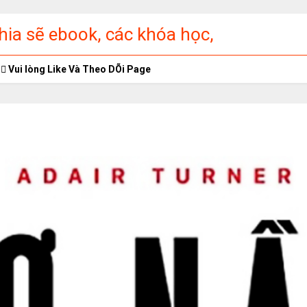
ia sẽ ebook, các khóa học,
ập miễn phí
Vui lòng Like Và Theo DÕi Page