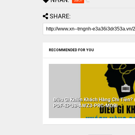
Sách
SHARE:
RECOMMENDED FOR YOU
Điều Gì Khiến Khách Hàng Chi Tiền?
PDF-EPUB-AWZ3-PRC-MOBI