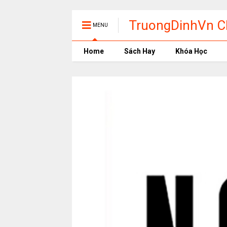
TruongDinhVn Ch
MENU
phần mềm học t
Home
Sách Hay
Khóa Học