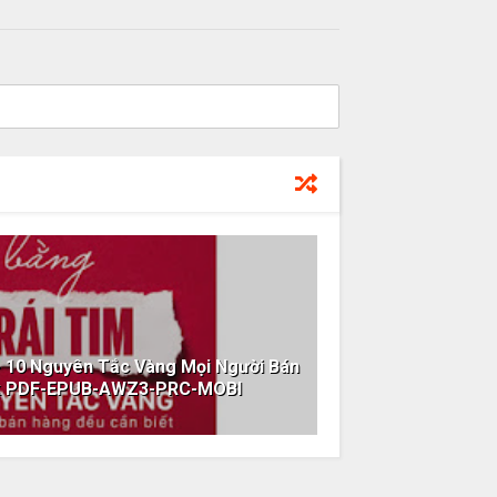
- 10 Nguyên Tắc Vàng Mọi Người Bán
ok PDF-EPUB-AWZ3-PRC-MOBI