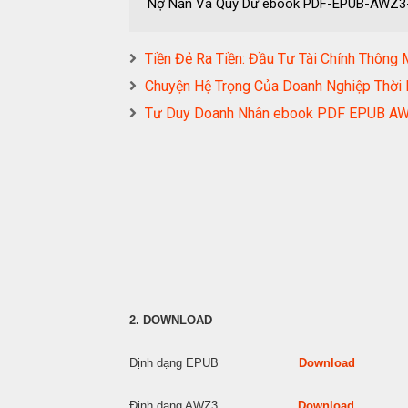
Nợ Nần Và Quỷ Dữ ebook PDF-EPUB-AWZ
Tiền Đẻ Ra Tiền: Đầu Tư Tài Chính Thô
Chuyện Hệ Trọng Của Doanh Nghiệp Thờ
Tư Duy Doanh Nhân ebook PDF EPUB A
2. DOWNLOAD
Định dạng EPUB
Download
Định dạng AWZ3
Download