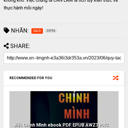
không khó. Việc chúng ta CẦN LÀM là tích lũy kiến thức và
thực hành mỗi ngày!
NHÃN:
Sách
30796
SHARE:
RECOMMENDED FOR YOU
Biết Chính Mình ebook PDF EPUB AWZ3 PRC