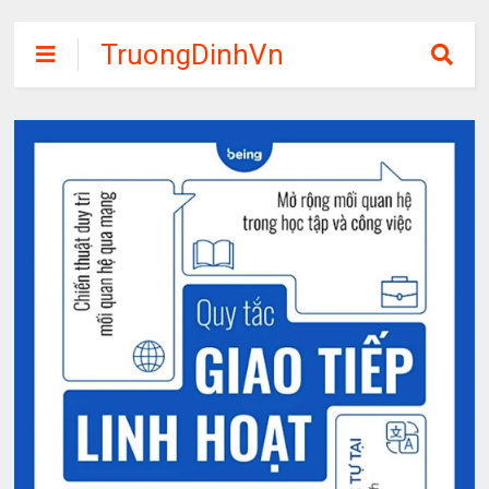
TruongDinhVn
Chia sẽ ebook,
các khóa học,
phần mềm học
tập miễn phí