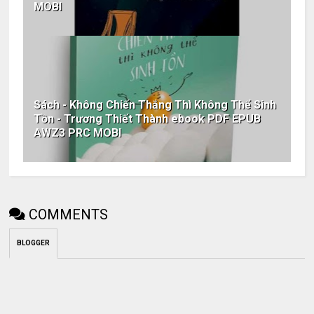
MOBI
Sách - Không Chiến Thắng Thì Không Thể Sinh
Tồn - Trương Thiết Thành ebook PDF EPUB
AWZ3 PRC MOBI
COMMENTS
BLOGGER