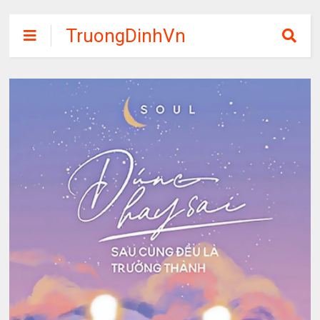
TruongDinhVn
Chia sẽ ebook,
các khóa học,
phần mềm học
tập miễn phí