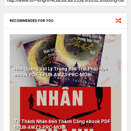
RECOMMENDED FOR YOU
Hào Quang Vật Lý Trong Bầu Trời Phật Học
ebook PDF-EPUB-AWZ3-PRC-MOBI
Từ Thành Nhân Đến Thành Công ebook PDF-
EPUB-AWZ3-PRC-MOBI