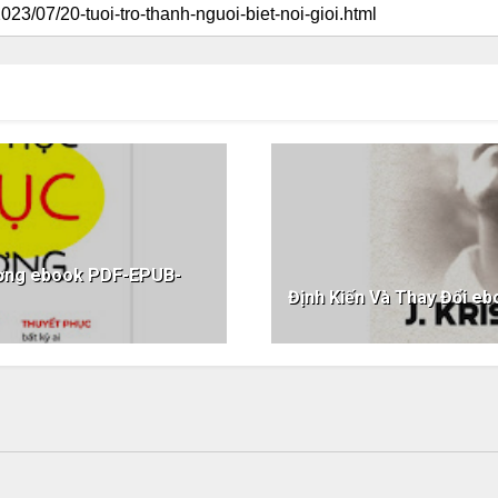
ương ebook PDF-EPUB-
Định Kiến Và Thay Đổi