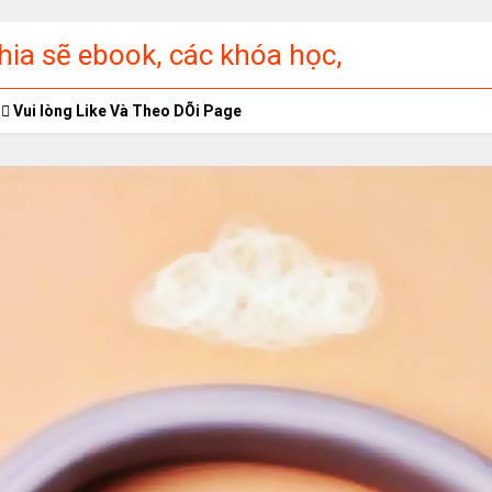
ia sẽ ebook, các khóa học,
ập miễn phí
Vui lòng Like Và Theo DÕi Page