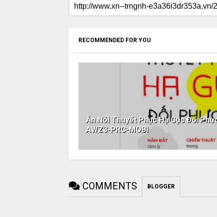
RECOMMENDED FOR YOU
Ăn Nói Thuyết Phục Hạ Gục Đối Ph
AWZ3-PRC-MOBI
COMMENTS
BLOGGER