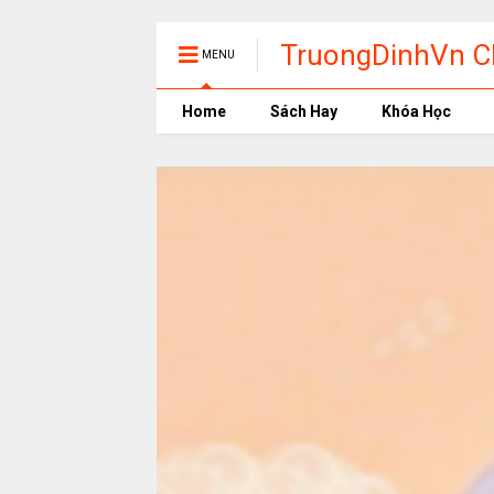
TruongDinhVn Ch
MENU
phần mềm học t
Home
Sách Hay
Khóa Học