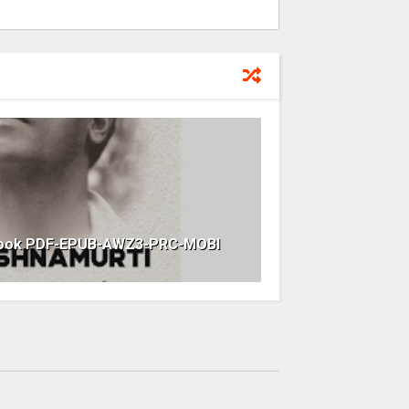
 ebook PDF-EPUB-AWZ3-PRC-MOBI