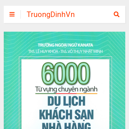
TruongDinhVn
Chia sẽ ebook,
các khóa học,
phần mềm học
tập miễn phí