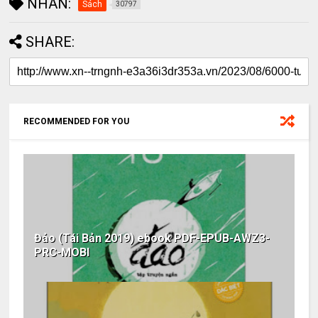
NHÃN:
Sách
30797
SHARE:
RECOMMENDED FOR YOU
Đảo (Tái Bản 2019) ebook PDF-EPUB-AWZ3-
PRC-MOBI