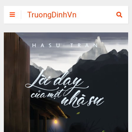
TruongDinhVn
Chia sẽ ebook,
các khóa học,
phần mềm học
tập miễn phí