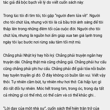
tác giả đã bộc bạch về lý do viết cuốn sách này:
Trong lúc tôi đi tìm tôi, tôi gặp “người đem lửa về”. Người
cho tôi chút lửa, nhưng với tôi là cả bầu trời ánh sáng để tôi
thắp lên trong những đêm tối của cuộc đời. Người cho tôi
chút lửa, nhưng là nguồn hơi ấm giúp xua tan giá lạnh trong
ngày tôi lạc bước nơi rừng sâu tăm tối mịt mù.
Chẳng phải Nhật ký hay hồi ký. Chẳng phải truyện ngắn hay
truyện dài. Chẳng thật mà cũng chẳng giả. Chẳng phải hư cấu
cũng chẳng phải phi hư cấu. Chẳng phải để giải tỏa nỗi buồn
hay tuyên truyền gì đó. Ở đây không có buồn lẫn vui. Viết vậy
thôi. Tự nhiên cầm bút, tự nhiên như hơi thở. Cái hấp lực gì
đó rất đỗi tự nhiên. Móc hết trong tim, trong óc, trong dạ tất
cả những gì có thể nhớ, có thể cảm và có thể khắc ghi…
“Lời dạy của một nhà sư”, cuốn sách thể hiện trăn trở của